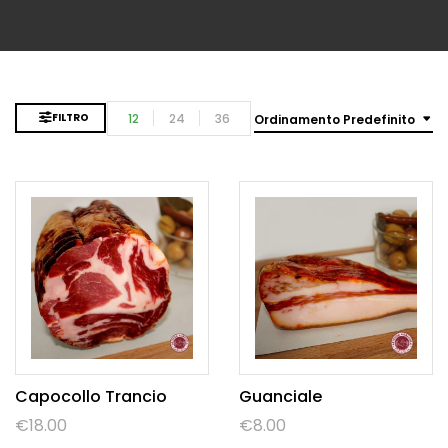
12
24
36
FILTRO
Ordinamento Predefinito
Capocollo Trancio
Guanciale
€
18.00
€
8.00