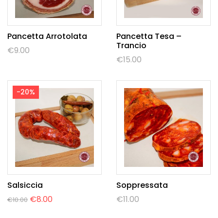
Pancetta Arrotolata
Pancetta Tesa –
Trancio
€
9.00
€
15.00
-20%
Salsiccia
Soppressata
€
8.00
€
11.00
€
10.00