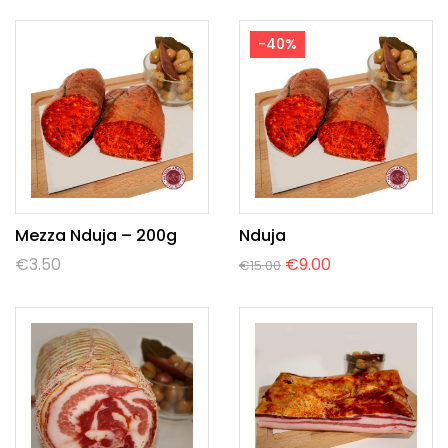
-40%
Mezza Nduja – 200g
Nduja
€
3.50
€
9.00
€
15.00