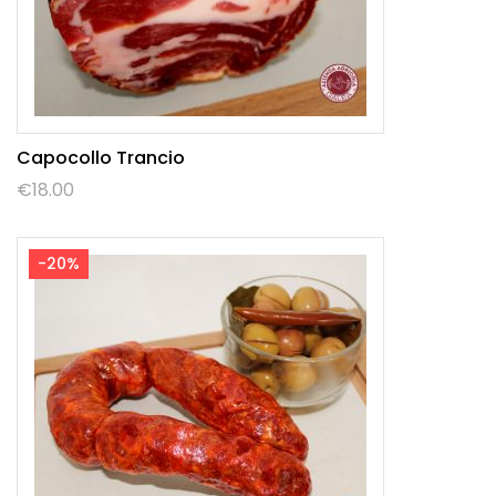
Capocollo Trancio
€
18.00
-20%