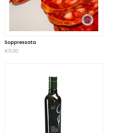
Soppressata
€
11.00