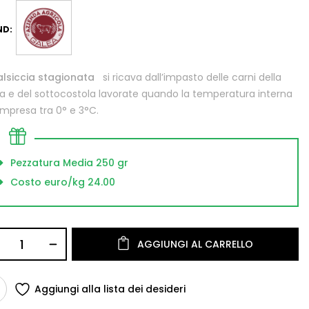
ND:
alsiccia stagionata
si ricava dall’impasto delle carni della
la e del sottocostola lavorate quando la temperatura interna
mpresa tra 0° e 3°C.
Pezzatura Media 250 gr
Costo euro/kg 24.00
AGGIUNGI AL CARRELLO
Aggiungi alla lista dei desideri