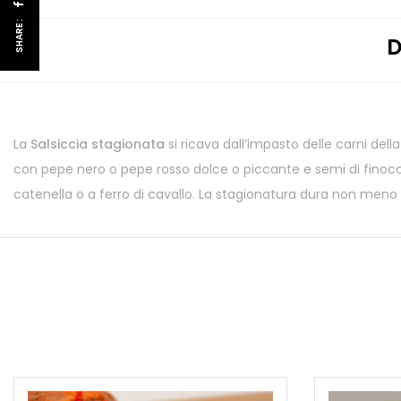
SHARE :
D
La
Salsiccia stagionata
si ricava dall’impasto delle carni d
con pepe nero o pepe rosso dolce o piccante e semi di finocch
catenella o a ferro di cavallo. La stagionatura dura non meno d