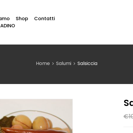
iamo
Shop
Contatti
TADINO
Home
Salumi
Salsiccia
Sa
€
1