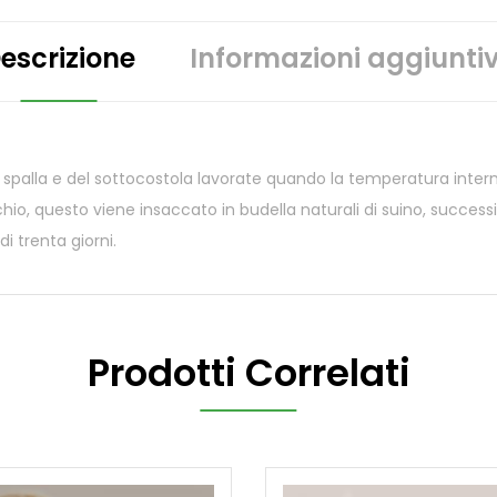
escrizione
Informazioni aggiunti
ella spalla e del sottocostola lavorate quando la temperatura i
io, questo viene insaccato in budella naturali di suino, success
i trenta giorni.
Prodotti Correlati