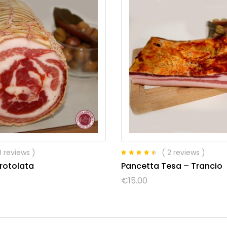
0 reviews )
( 2 reviews )
Valutato
rotolata
Pancetta Tesa – Trancio
4.50
su 5
€
15.00