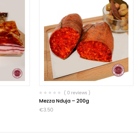
( 0 reviews )
Mezza Nduja – 200g
€
3.50