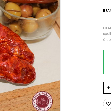
BRA
La
S
spal
è co