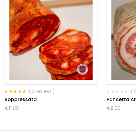
( 2 reviews )
( 
Valutato
Soppressata
Pancetta Ar
5.00
su 5
€
11.00
€
9.00