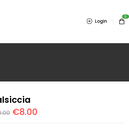
0
Login
lsiccia
€
8.00
0.00