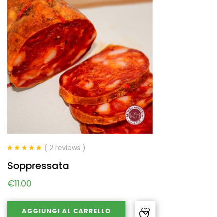
( 2 reviews )
Valutato
5.00
Soppressata
su 5
€
11.00
AGGIUNGI AL CARRELLO