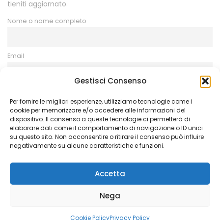
tieniti aggiornato.
Nome o nome completo
Email
Gestisci Consenso
Procedendo accetti la privacy policy
Per fornire le migliori esperienze, utilizziamo tecnologie come i
cookie per memorizzare e/o accedere alle informazioni del
dispositivo. Il consenso a queste tecnologie ci permetterà di
elaborare dati come il comportamento di navigazione o ID unici
su questo sito. Non acconsentire o ritirare il consenso può influire
negativamente su alcune caratteristiche e funzioni.
Copyright © 2021 Azienda Agricola Galea – All Rights
Reserved. Gestito da
Coopyleft
Accetta
Nega
Contattaci
Cookie Policy
Privacy Policy