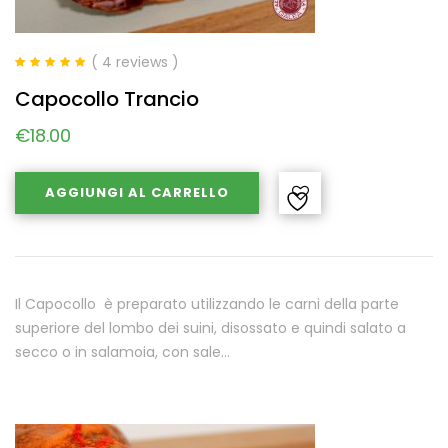
( 4 reviews )
Valutato
5.00
Capocollo Trancio
su 5
€
18.00
AGGIUNGI AL CARRELLO
Il Capocollo è preparato utilizzando le carni della parte
superiore del lombo dei suini, disossato e quindi salato a
secco o in salamoia, con sale…