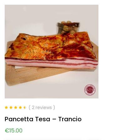
( 2 reviews )
Valutato
4.50
Pancetta Tesa – Trancio
su 5
€
15.00