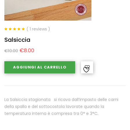
( 1 reviews )
Valutato
5.00
Salsiccia
su 5
€
8.00
€
10.00
AGGIUNGI AL CARRELLO
La Salsiccia stagionata si ricava dall’impasto delle carni
della spalla e del sottocostola lavorate quando la
temperatura interna è compresa tra 0° e 3°C.