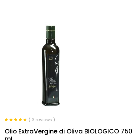
( 3 reviews )
Valutato
4.67
Olio ExtraVergine di Oliva BIOLOGICO 750
su 5
mL