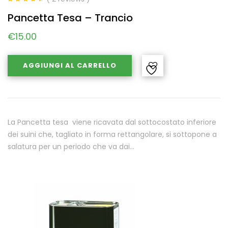
Valutato
4.50
Pancetta Tesa – Trancio
su 5
€
15.00
AGGIUNGI AL CARRELLO
La Pancetta tesa viene ricavata dal sottocostato inferiore
dei suini che, tagliato in forma rettangolare, si sottopone a
salatura per un periodo che va dai…