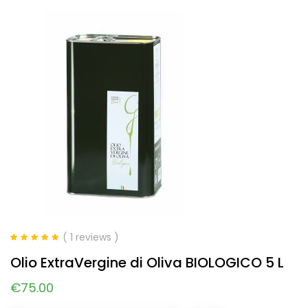
( 1 reviews )
Valutato
5.00
Olio ExtraVergine di Oliva BIOLOGICO 5 L
su 5
€
75.00