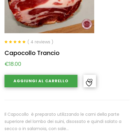
( 4 reviews )
Valutato
5.00
Capocollo Trancio
su 5
€
18.00
AGGIUNGI AL CARRELLO
Il Capocollo è preparato utilizzando le carni della parte
superiore del lombo dei suini, disossato e quindi salato a
secco o in salamoia, con sale…