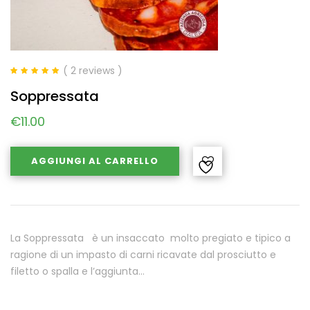
( 2 reviews )
Valutato
5.00
Soppressata
su 5
€
11.00
AGGIUNGI AL CARRELLO
La Soppressata è un insaccato molto pregiato e tipico a
ragione di un impasto di carni ricavate dal prosciutto e
filetto o spalla e l’aggiunta…