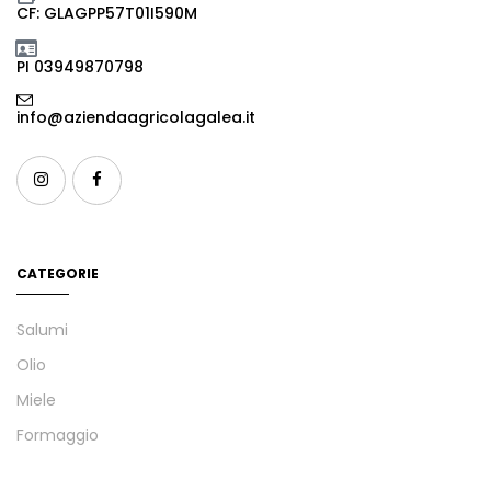
CF: GLAGPP57T01I590M
PI 03949870798
info@aziendaagricolagalea.it
CATEGORIE
Salumi
Olio
Miele
Formaggio