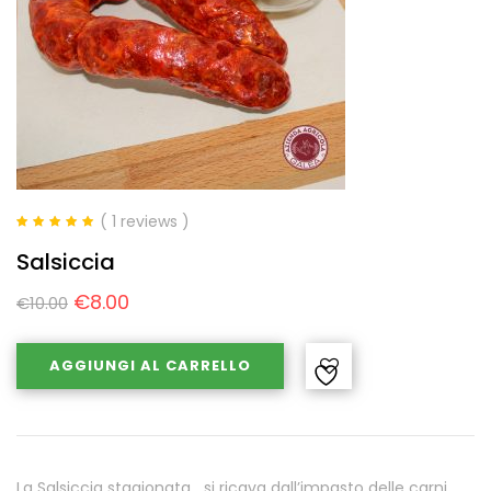
( 1 reviews )
Valutato
5.00
Salsiccia
su 5
€
8.00
€
10.00
AGGIUNGI AL CARRELLO
La Salsiccia stagionata si ricava dall’impasto delle carni