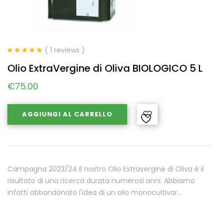
( 1 reviews )
Valutato
5.00
Olio ExtraVergine di Oliva BIOLOGICO 5 L
su 5
€
75.00
AGGIUNGI AL CARRELLO
Campagna 2023/24 Il nostro Olio Extravergine di Oliva è il
risultato di una ricerca durata numerosi anni. Abbiamo
infatti abbandonato l'idea di un olio monocultivar…