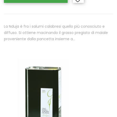
La Nduja è fra i salumi calabresi quello più conosciuto e
diffuso. Si ottiene macinando il grasso pregiato di maiale
proveniente dalla pancetta insieme a…