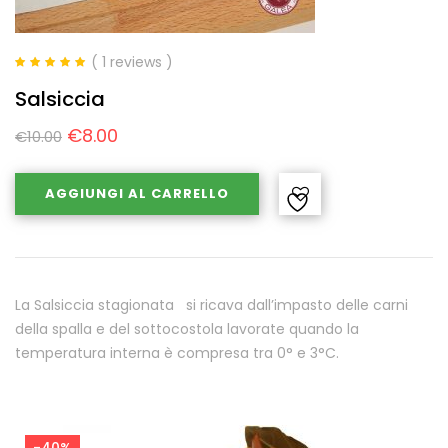
( 1 reviews )
Valutato
5.00
Salsiccia
su 5
€
8.00
€
10.00
AGGIUNGI AL CARRELLO
La Salsiccia stagionata si ricava dall’impasto delle carni
della spalla e del sottocostola lavorate quando la
temperatura interna è compresa tra 0° e 3°C.
-40%