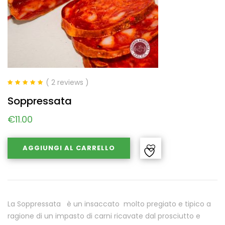
( 2 reviews )
Valutato
5.00
Soppressata
su 5
€
11.00
AGGIUNGI AL CARRELLO
La Soppressata è un insaccato molto pregiato e tipico a
ragione di un impasto di carni ricavate dal prosciutto e