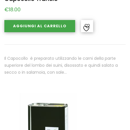
€
18.00
AGGIUNGI AL CARRELLO
Il Capocollo è preparato utilizzando le carni della parte
superiore del lombo dei suini, disossato e quindi salato a
secco o in salamoia, con sale…