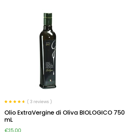
( 3 reviews )
Valutato
4.67
Olio ExtraVergine di Oliva BIOLOGICO 750
su 5
mL
€
15.00