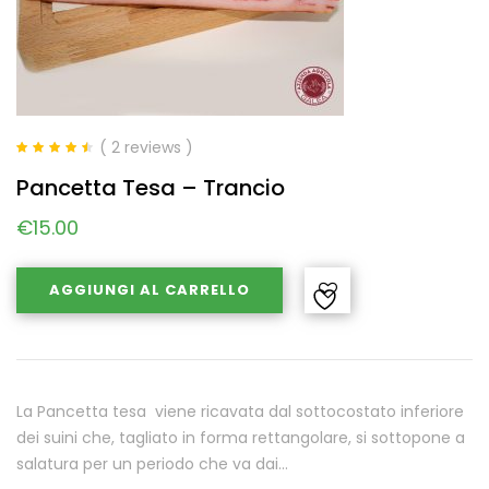
( 2 reviews )
Valutato
4.50
Pancetta Tesa – Trancio
su 5
€
15.00
AGGIUNGI AL CARRELLO
La Pancetta tesa viene ricavata dal sottocostato inferiore
dei suini che, tagliato in forma rettangolare, si sottopone a
salatura per un periodo che va dai…