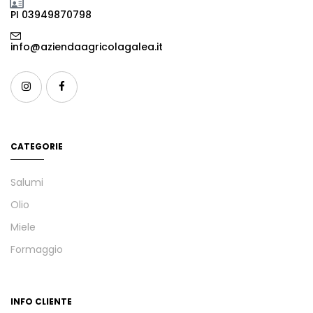
PI 03949870798
info@aziendaagricolagalea.it
CATEGORIE
Salumi
Olio
Miele
Formaggio
INFO CLIENTE