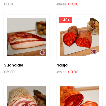
€
3.50
€
8.00
€
10.00
-40%
Guanciale
Nduja
€
8.00
€
9.00
€
15.00