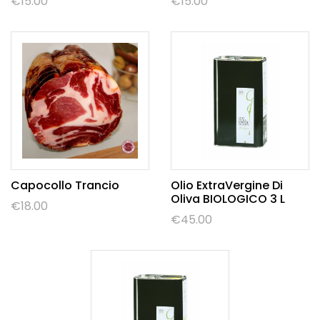
€
15.00
€
15.00
Capocollo Trancio
Olio ExtraVergine Di
Oliva BIOLOGICO 3 L
€
18.00
€
45.00