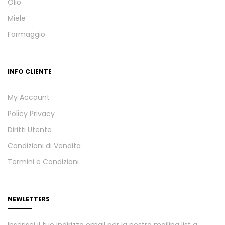
Olio
Miele
Formaggio
INFO CLIENTE
My Account
Policy Privacy
Diritti Utente
Condizioni di Vendita
Termini e Condizioni
NEWLETTERS
Inserisci il tuo indirizzo email per la nostra mailing list a