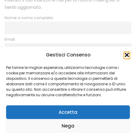
tieniti aggiornato.
Nome o nome completo
Email
Gestisci Consenso
Procedendo accetti la privacy policy
Per fornire le migliori esperienze, utilizziamo tecnologie come i
cookie per memorizzare e/o accedere alle informazioni del
dispositivo. Il consenso a queste tecnologie ci permetterà di
elaborare dati come il comportamento di navigazione o ID unici
su questo sito. Non acconsentire o ritirare il consenso può influire
negativamente su alcune caratteristiche e funzioni.
Copyright © 2021 Azienda Agricola Galea – All Rights
Reserved. Gestito da
Coopyleft
Accetta
Nega
Contattaci